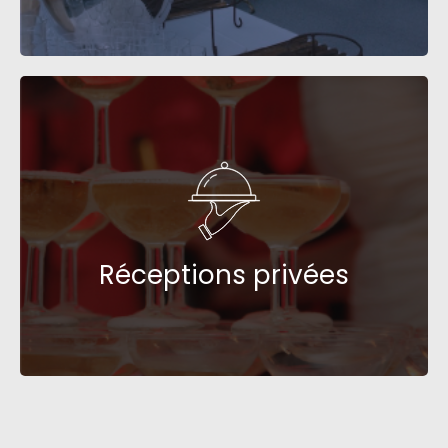
Réceptions privées
Réceptions privées
Go !